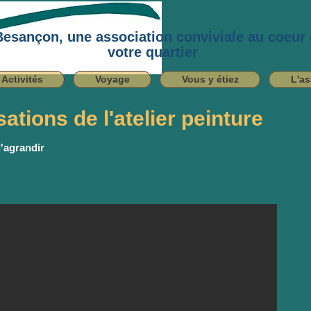
Besançon, une association conviviale au coeur
votre quartier
Activités
Voyage
Vous y étiez
L'as
ations de l'atelier peinture
l'agrandir