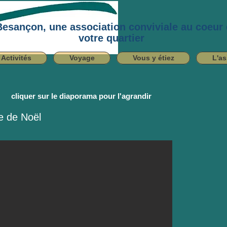
Besançon, une association conviviale au coeur
votre quartier
Activités
Voyage
Vous y étiez
L'as
cliquer sur le diaporama pour l'agrandir
e de Noël